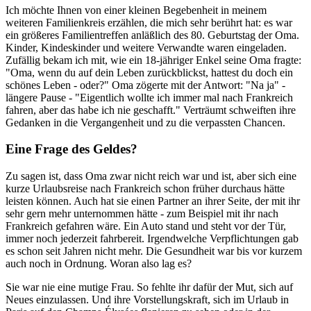
Ich möchte Ihnen von einer kleinen Begebenheit in meinem
weiteren Familienkreis erzählen, die mich sehr berührt hat: es war
ein größeres Familientreffen anläßlich des 80. Geburtstag der Oma.
Kinder, Kindeskinder und weitere Verwandte waren eingeladen.
Zufällig bekam ich mit, wie ein 18-jähriger Enkel seine Oma fragte:
"Oma, wenn du auf dein Leben zurückblickst, hattest du doch ein
schönes Leben - oder?" Oma zögerte mit der Antwort: "Na ja" -
längere Pause - "Eigentlich wollte ich immer mal nach Frankreich
fahren, aber das habe ich nie geschafft." Verträumt schweiften ihre
Gedanken in die Vergangenheit und zu die verpassten Chancen.
Eine Frage des Geldes?
Zu sagen ist, dass Oma zwar nicht reich war und ist, aber sich eine
kurze Urlaubsreise nach Frankreich schon früher durchaus hätte
leisten können. Auch hat sie einen Partner an ihrer Seite, der mit ihr
sehr gern mehr unternommen hätte - zum Beispiel mit ihr nach
Frankreich gefahren wäre. Ein Auto stand und steht vor der Tür,
immer noch jederzeit fahrbereit. Irgendwelche Verpflichtungen gab
es schon seit Jahren nicht mehr. Die Gesundheit war bis vor kurzem
auch noch in Ordnung. Woran also lag es?
Sie war nie eine mutige Frau. So fehlte ihr dafür der Mut, sich auf
Neues einzulassen. Und ihre Vorstellungskraft, sich im Urlaub in