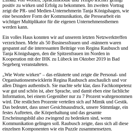
positiv zu wirken und Erfolg zu bekommen. Im zweiten Vortrag
zeigt die PR- und Medien-Unternehmerin Tanja Königshagen, wie
eine besondere Form der Kommunikation, die Pressearbeit ein
wichtiger Multiplikator für die eigenen Unternehmensthemen
werden kann.
Ein volles Haus konnten wir auf unserem letzten Netzwerktreffen
verzeichnen. Mehr als 50 Businessfrauen und -männern waren
gespannt auf die interessanten Beiträge von Regina Raubusch und
Tanja Königshagen, den die Spitzenfrauen im Norden in
Kooperation mit der IHK zu Lübeck im Oktober 2019 in Bad
Segeberg veranstalteten.
„Wie Worte wirken“ – das erläuterte und zeigte die Personal- und
Organisationsentwicklerin Regina Raubusch anschaulich und vor
allen Dingen authentisch. Sie machte sehr klar, dass Fachkompetenz
war gut und schön ist, aber Sprache, und damit eben eine fachliche
Information, bei einem Gegenüber nur zu 7 Prozent wahrgenommen
wird. Die restlichen Prozente verteilen sich auf Mimik und Gestik.
Das bedeutet, dass unser Gesichtsausdruck, unsere Stimmlage, ein
festes Auftreten, die Körperhaltung und das gesamte
Erscheinungsbild also zwingend zu bedenken sind, wenn
Kommunikation gelingen soll. Raubusch zeigte, dass sich all diese
einzelnen Komponenten wie ein Puzzle zusammensetzen.