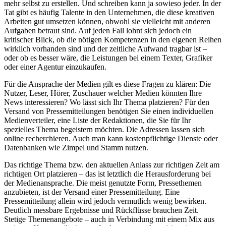
mehr selbst zu erstellen. Und schreiben kann ja sowieso jeder. In der
Tat gibt es häufig Talente in den Unternehmen, die diese kreativen
Arbeiten gut umsetzen können, obwohl sie vielleicht mit anderen
Aufgaben betraut sind. Auf jeden Fall lohnt sich jedoch ein
kritischer Blick, ob die nötigen Kompetenzen in den eigenen Reihen
wirklich vorhanden sind und der zeitliche Aufwand tragbar ist –
oder ob es besser wäre, die Leistungen bei einem Texter, Grafiker
oder einer Agentur einzukaufen.
Für die Ansprache der Medien gilt es diese Fragen zu klären: Die
Nutzer, Leser, Hörer, Zuschauer welcher Medien könnten Ihre
News interessieren? Wo lässt sich Ihr Thema platzieren? Für den
Versand von Pressemitteilungen benötigen Sie einen individuellen
Medienverteiler, eine Liste der Redaktionen, die Sie für Ihr
spezielles Thema begeistern möchten. Die Adressen lassen sich
online recherchieren. Auch man kann kostenpflichtige Dienste oder
Datenbanken wie Zimpel und Stamm nutzen.
Das richtige Thema bzw. den aktuellen Anlass zur richtigen Zeit am
richtigen Ort platzieren – das ist letztlich die Herausforderung bei
der Medienansprache. Die meist genutzte Form, Pressethemen
anzubieten, ist der Versand einer Pressemitteilung. Eine
Pressemitteilung allein wird jedoch vermutlich wenig bewirken.
Deutlich messbare Ergebnisse und Rückflüsse brauchen Zeit.
Stetige Themenangebote – auch in Verbindung mit einem Mix aus