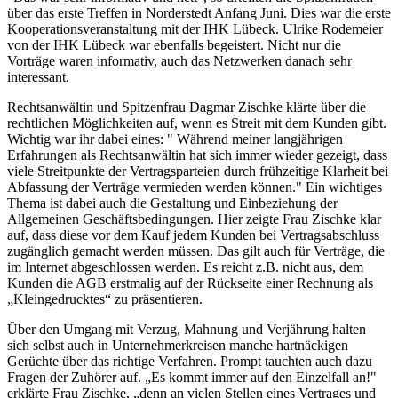
über das erste Treffen in Norderstedt Anfang Juni. Dies war die erste
Kooperationsveranstaltung mit der IHK Lübeck. Ulrike Rodemeier
von der IHK Lübeck war ebenfalls begeistert. Nicht nur die
Vorträge waren informativ, auch das Netzwerken danach sehr
interessant.
Rechtsanwältin und Spitzenfrau Dagmar Zischke klärte über die
rechtlichen Möglichkeiten auf, wenn es Streit mit dem Kunden gibt.
Wichtig war ihr dabei eines: " Während meiner langjährigen
Erfahrungen als Rechtsanwältin hat sich immer wieder gezeigt, dass
viele Streitpunkte der Vertragsparteien durch frühzeitige Klarheit bei
Abfassung der Verträge vermieden werden können." Ein wichtiges
Thema ist dabei auch die Gestaltung und Einbeziehung der
Allgemeinen Geschäftsbedingungen. Hier zeigte Frau Zischke klar
auf, dass diese vor dem Kauf jedem Kunden bei Vertragsabschluss
zugänglich gemacht werden müssen. Das gilt auch für Verträge, die
im Internet abgeschlossen werden. Es reicht z.B. nicht aus, dem
Kunden die AGB erstmalig auf der Rückseite einer Rechnung als
„Kleingedrucktes“ zu präsentieren.
Über den Umgang mit Verzug, Mahnung und Verjährung halten
sich selbst auch in Unternehmerkreisen manche hartnäckigen
Gerüchte über das richtige Verfahren. Prompt tauchten auch dazu
Fragen der Zuhörer auf. „Es kommt immer auf den Einzelfall an!"
erklärte Frau Zischke, „denn an vielen Stellen eines Vertrages und